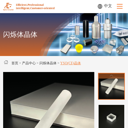
中文
闪烁体晶体
首页
关于我们
首页
>
产品中心
>
闪烁体晶体
>
YSO(CE)晶体
产品中心
定制化服务
应用领域
公司动态